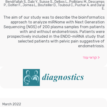
Bendifallah S., Dabi Y., Suisse S., Delbos L., Poilblanc M., Descamps
P., Golfier F., Jornea L., Bouteiller D., Touboul C., Puchar A. and Daraï
E.
The aim of our study was to describe the bioinformatics
approach to analyze miRNome with Next Generation
Sequencing (NGS) of 200 plasma samples from patients
with and without endometriosis. Patients were
prospectively included in the ENDO-miRNA study that
selected patients with pelvic pain suggestive of
endometriosis.
< קראי עוד
March 2022