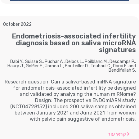
October 2022
Endometriosis-associated infertility
diagnosis based on saliva microRNA
signatures
Dabi Y., Suisse S., Puchar A., Delbos L., Poilblanc M., Descamps P.,
Haury J., Golfier F., Jornea L., Bouteiller D., Touboul C., Daraï E. and
Bendifallah S.
Research question: Can a saliva-based miRNA signature
for endometriosis-associated infertility be designed
and validated by analysing the human miRNome?
Design: The prospective ENDOmiARN study
(NCT04728152) included 200 saliva samples obtained
between January 2021 and June 2021 from women
with pelvic pain suggestive of endometriosis.
< קראי עוד