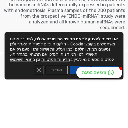
the various miRNAs differentially expressed in patients
with endometriosis. Plasma samples of the 200 patients
from the prospective “ENDO-miRNA”; study were
analyzed and all known human miRNAs were
sequenced.
אנו רוצים להעניק לך את החוויה הכי טובה אצלנו,
לשם כך אנחנו
< קראי עוד
משתמשים בקובצי Cookie – חלקם חיוניים לפעילות האתר ולכן
נטענים תמיד, וחלקם (כמו אנליטיות ושיווקיות) ייטענו רק אם
תאשר/י לנו (תמיד ניתן לעדכן אם תרצה/י ב
הגדרות
).
לפרטים נוספים נא לעיין ב
מדיניות הפרטיות
וכן ב
תנאי השימוש
 GDPR Cookie Banner
קבל/י הכל
דחה/י
הגדרות
צ'ט עם נציגה
January 2022
Machine learning algorithms as new
screening approach for patients with
endometriosis