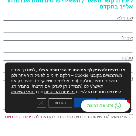
ליצירת קשר השאר / השאירי פרטים מטה ואנו נחזור
אלייך בהקדם
שם מלא
אימייל
טלפון
אנו רוצים להעניק לך את החוויה הכי טובה אצלנו,
לשם כך אנחנו
משתמשים בקובצי Cookie – חלקם חיוניים לפעילות האתר ולכן
הודעה
נטענים תמיד, וחלקם (כמו אנליטיות ושיווקיות) ייטענו רק אם
תאשר/י לנו (תמיד ניתן לעדכן אם תרצה/י ב
הגדרות
).
לפרטים נוספים נא לעיין ב
מדיניות הפרטיות
וכן ב
תנאי השימוש
 GDPR Cookie Banner
קבל/י הכל
דחה/י
הגדרות
צ'ט עם נציגה
אני מאשר/ת שימוש בפרטים שמסרתי בהתאם
למדיניות הפרטיות
שליחה