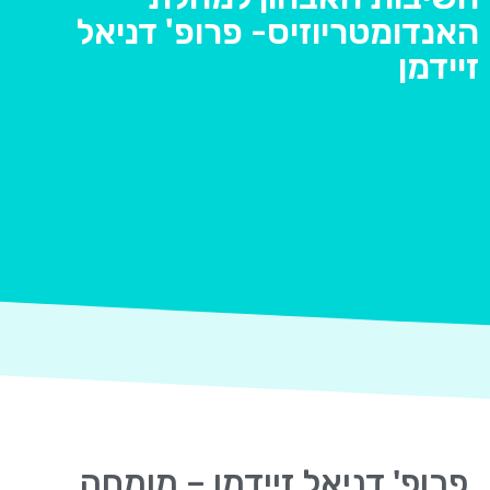
האנדומטריוזיס- פרופ' דניאל
זיידמן
פרופ' דניאל זיידמן – מומחה